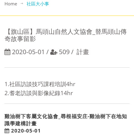
Home
社區大小事
【旗山區】馬頭山自然人文協會_替馬頭山傳
奇故事留影
2020-05-01
/
509
/
計畫
1.社區訪談技巧課程培訓4hr
2.耆老訪談與影像紀錄14hr
雞油樹下客屬文化協會_尋根福安庄-雞油樹下在地知
識學建構計畫
2020-05-01